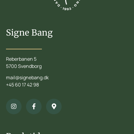
Signe Bang
Reberbanen 5
5700 Svendborg
mail@signebang.dk
+45 60 17 42 98