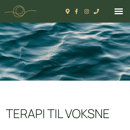
Narrativ psyko
Klinterne siger
TERAPI TIL VOKSNE